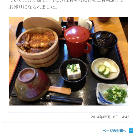
2014年05月16日 14:43
<
1
2
3
4
5
6
7
8
9
>
最新のエントリー
2026.02.04
テクニカルショウヨコハマ２０２６に出展しておりま
す。
2025.11.26
産業交流展２０２５に出展しております。
2024.11.20
産業交流展２０２４に出展してます
2023.11.20
産業交流展２０２３に出展しております