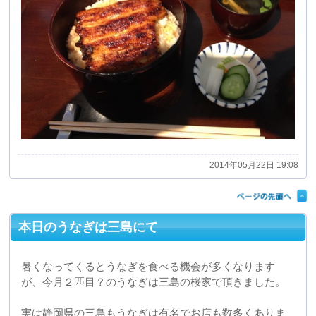
本日のうなぎは三島にて
暑くなってくるとうなぎを食べる機会が多くなります
が、今月２匹目？のうなぎは三島の桜家で頂きました。
実は静岡県の三島もうなぎは有名でお店も数多くありま
すが、ここは創業が安政三年と歴史も大変古く三島では
有名なお店であり、お昼時となれば店の外に行列ができ
るほどの人気店です。
味の方は関東風のふっくらしたうなぎでタレは甘くなく
さっぱりとした感じとなり、いつもの通り美味しく頂く
ことができました。