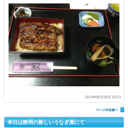
2014年05月26日 20:23
本日は静岡の新しいうなぎ屋にて
今月３匹目のうなぎは静岡市の中でも新しく出来たうな
ぎ屋「瞬」にていただきました。
ここのお店は非常にこだわりが多く、うなぎは国産の物
だけを使用し、焼きは備長炭を使って丁寧に焼き上げて
います。
本当に焼き加減が絶妙でご飯の炊き加減もうなぎと合っ
ていて、タレの味加減も丁度よく、数多くある静岡市内
のうなぎ屋の中でもかなり美味しいお店だと言えます。
（個人的にですが。）