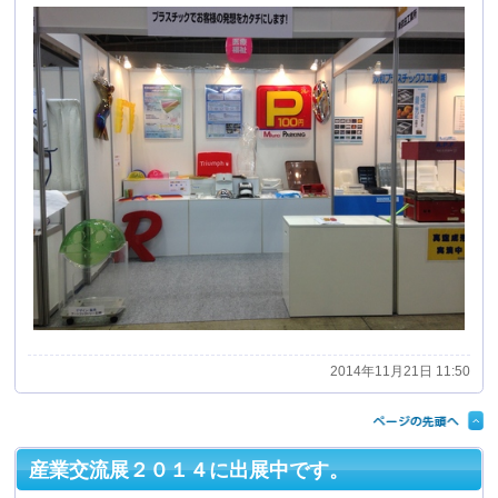
2014年11月21日 11:50
産業交流展２０１４に出展中です。
本日より三日間、東京ビッグサイト 東５・６ホールにて
開催中の産業交流展２０１４に出展してます。
真空成形品のサンプルを多数展示しておりますので、ぜ
ひブースにお立ち寄り頂き真空成形の可能性を感じて下
さい。
ブースナンバーは機ー115です。