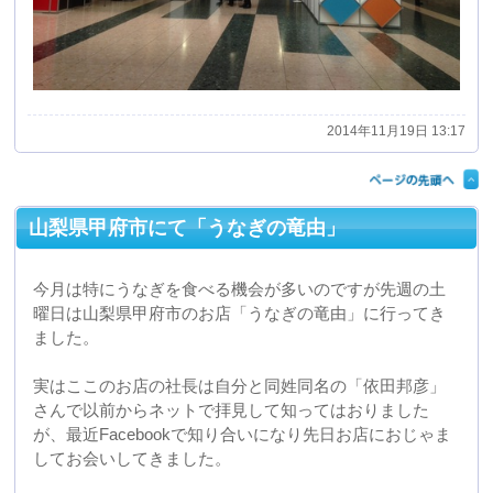
今月は特にうなぎを食べる機会が多いのですが先週の土
曜日は山梨県甲府市のお店「うなぎの竜由」に行ってき
ました。
実はここのお店の社長は自分と同姓同名の「依田邦彦」
さんで以前からネットで拝見して知ってはおりました
が、最近Facebookで知り合いになり先日お店におじゃま
してお会いしてきました。
うなぎ好きの自分と同姓同名の人がうなぎ屋の社長とい
うのも本当に何かの縁だと思いますが、名刺交換をして
名前を見たときにはとても不思議な感じがしました。
甲府昭和インターを降りて車で５分と交通の便も非常に
良いところにありますので、甲府にお越しの際にはぜひ
ともお立ち寄りください！
当然うなぎはとっても美味しいです！
うなぎの竜由