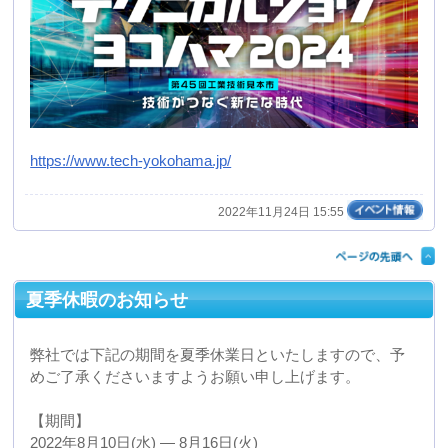
８月17日(水)から平常通り営業いたします。
上記期間中のお問い合わせにつきましては17日以降に対
応させて頂きます。
よろしくお願いいたします。
2022年08月09日 09:33
産業交流展２０２２に出展します。
１０月１９日（水）２０日（木）２１日（金）の３日
間、東京ビッグサイト南展示にて開催されます産業交流
展２０２２に出展いたします。
当日は実際に真空成形の技術を用いて製造しました製品
のサンプルを多数展示いたします。
ぜひ多くの皆様のご来場をお待ちしておりますので、よ