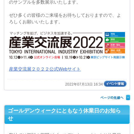
【期間】
2022年4月29日(金) ― 5月5日(木)
【営業開始日程】
5月6日(金)から平常通り営業いたします。
お問い合わせにつきましては6日以降に対応させて頂きま
す。
宜しくお願いいたします。
2022年04月13日 14:56
年末年始休業日のご案内
弊社では下記の期間を年末年始の休業日といたしますの
で、予めご了承くださいますようお願い申し上げます。
【期間】
２０２１年１２月３０日(木) ― ２０２２年１月５日(水)