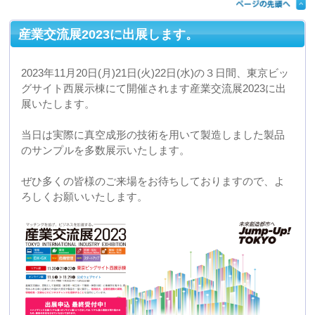
https://www.sangyo-koryuten.tokyo/
2023年08月29日 12:58
夏季休暇のお知らせ
弊社では下記の期間を夏季休業日といたしますので、予
めご了承くださいますようお願い申し上げます。
【期間】
2023年8月11日(金) ― 8月20日(日)
【営業開始日程】
8月21日(月)から平常通り営業いたします。
上記期間中のお問い合わせにつきましては17日以降に対
応させて頂きます。