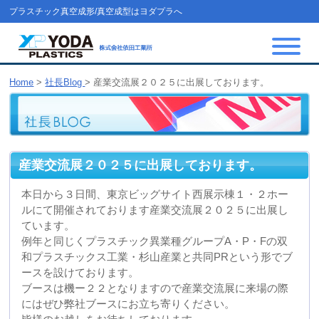
プラスチック真空成形/真空成型はヨダプラへ
Home
>
社長Blog
>
産業交流展２０２５に出展しております。
産業交流展２０２５に出展しております。
本日から３日間、東京ビッグサイト西展示棟１・２ホー
ルにて開催されております産業交流展２０２５に出展し
ています。
例年と同じくプラスチック異業種グループA・P・Fの双
和プラスチックス工業・杉山産業と共同PRという形でブ
ースを設けております。
ブースは機ー２２となりますので産業交流展に来場の際
にはぜひ弊社ブースにお立ち寄りください。
皆様のお越しをお待ちしております。