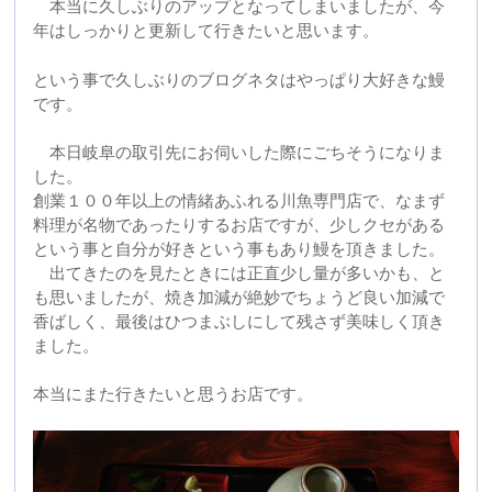
という事で久しぶりのブログネタはやっぱり大好きな鰻
です。
本日岐阜の取引先にお伺いした際にごちそうになりま
した。
創業１００年以上の情緒あふれる川魚専門店で、なまず
料理が名物であったりするお店ですが、少しクセがある
という事と自分が好きという事もあり鰻を頂きました。
出てきたのを見たときには正直少し量が多いかも、と
も思いましたが、焼き加減が絶妙でちょうど良い加減で
香ばしく、最後はひつまぶしにして残さず美味しく頂き
ました。
本当にまた行きたいと思うお店です。