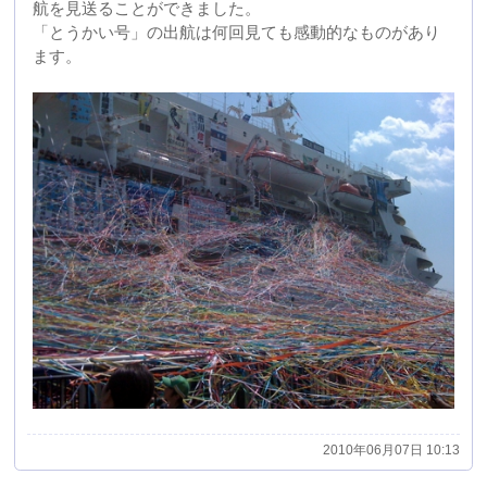
<
1
2
3
4
5
6
7
8
9
>
最新のエントリー
2026.02.04
テクニカルショウヨコハマ２０２６に出展しておりま
す。
2025.11.26
産業交流展２０２５に出展しております。
2024.11.20
産業交流展２０２４に出展してます
2023.11.20
産業交流展２０２３に出展しております
2019.06.17