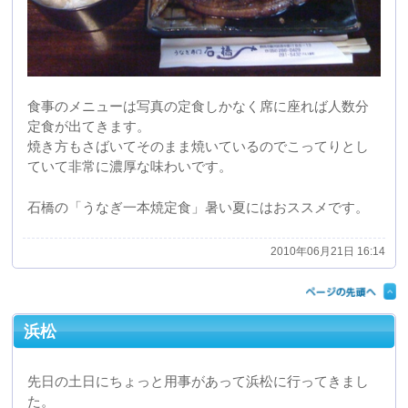
2010年06月21日 16:14
浜松
先日の土日にちょっと用事があって浜松に行ってきまし
た。
土曜日には静岡のお土産として定番のうなぎパイの工場
を見学しました。
幼いころから食べてきたうなぎパイですが改めて製造工
程を見るとより一層うなぎパイに対しての愛着が出たよ
うな気がします。
静岡に来られた際にはお土産にぜひ春華堂のうなぎパイ
をどうぞ。