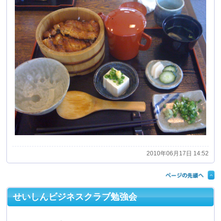
せいしんビジネスクラブ勉強会
久しぶりの更新になってしまいました。
昨日は会長を務めますせいしんビジネスクラブの勉強会
がありました。
昨日は２部構成となっており、前半はクラブの顧問でも
あります祖父江弁護士による労務トラブルに関しての講
演、後半は奥村幸治氏により「プロ野球チームにみる?強
い組織のつくり方?」と題しての講演をしていただきまし
た。
どちらのお話も内容的に面白く、充実した勉強会であり
ました。