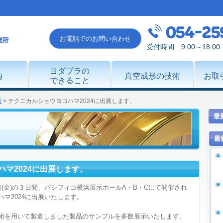
お電話でのお問い合わせ
受付時間 9:00～18:
ヨダプラの
内
真空成形の技術
お取
できること
報
>
テクニカルショウヨコハマ2024に出展します。
最
最
マ2024に出展します。
(木)9日(金)の３日間、パシフィコ横浜展示ホールA・B・Cにて開催され
マ2024に出展いたします。
術を用いて製造しました製品のサンプルを多数展示いたします。