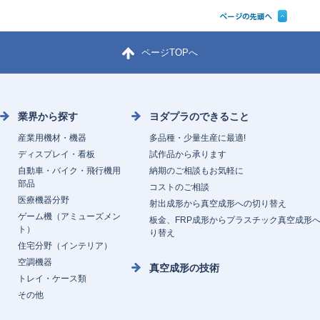
ページTOPへ
業界から探す
ヨダプラのできること
産業用機材・機器
多品種・少量生産に最適!
ディスプレイ・看板
試作品から承ります
自動車・バイク・飛行機用
納期のご相談もお気軽に
部品
コストのご相談
医療機器分野
射出成形から真空成形への切り替え
ゲーム機（アミューズメン
板金、FRP成形からプラスチック真空成形
ト）
り替え
住宅分野（インテリア）
空調機器
真空成形の技術
トレイ・ケース類
その他