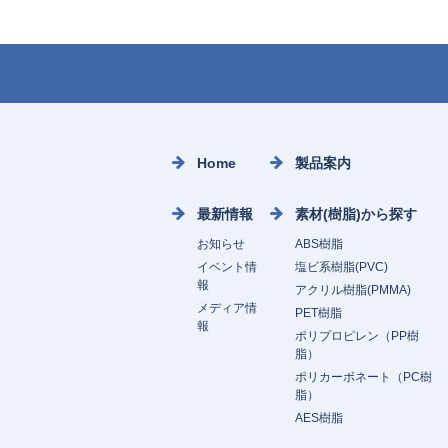
Home
製品案内
最新情報
素材(樹脂)から探す
お知らせ
ABS樹脂
イベント情
塩ビ系樹脂(PVC)
報
アクリル樹脂(PMMA)
メディア情
PET樹脂
報
ポリプロピレン（PP樹
脂）
ポリカーボネート（PC樹
脂）
AES樹脂