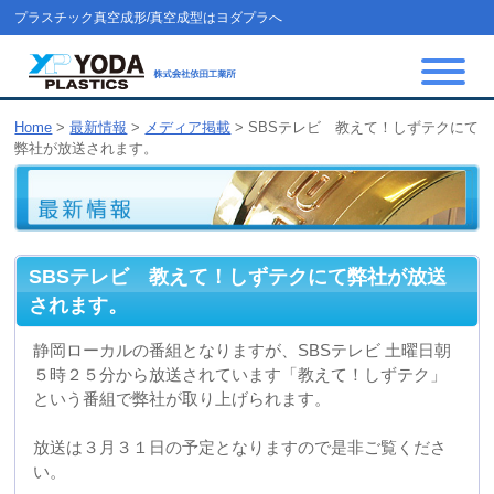
プラスチック真空成形/真空成型はヨダプラへ
Home
>
最新情報
>
メディア掲載
>
SBSテレビ 教えて！しずテクにて
弊社が放送されます。
SBSテレビ 教えて！しずテクにて弊社が放送
されます。
静岡ローカルの番組となりますが、SBSテレビ 土曜日朝
５時２５分から放送されています「教えて！しずテク」
という番組で弊社が取り上げられます。
放送は３月３１日の予定となりますので是非ご覧くださ
い。